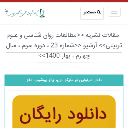
جستجو
مقالات نشریه <<مطالعات روان شناسی و علوم
تربیتی>> آرشیو <<شماره 23 ، دوره سوم ، سال
چهارم ، بهار 1400>>
نقش سرتونین در سایکو- نورو- پاتو بیوشیمی مغز