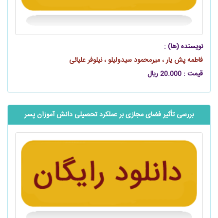
نویسنده (ها) :
فاطمه پش یار ، میرمحمود سیدولیلو ، نیلوفر علیائی
قیمت : 20.000 ریال
بررسی تأثیر فضای مجازی بر عملکرد تحصیلی دانش‫ آموزان پسر‬‬