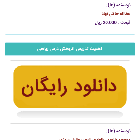
نویسنده (ها) :
عطااله خاکی نهاد
قیمت : 20.000 ریال
‬‬‬‬‬‬‬‬‬‬‬‬‬‬‬‬‬‬‬‬ اهمیت تدریس اثربخش درس ریاضی
نویسنده (ها) :
محبوبه خليفه ، فاطمه باقری ، خلیل عزیزی