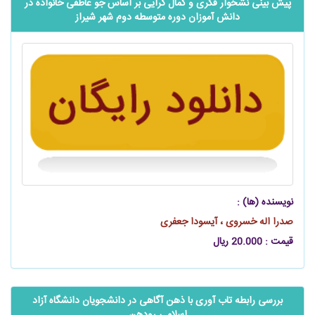
پیش بینی نشخوار فکری و کمال گرایی بر اساس جو عاطفی خانواده در
دانش آموزان دوره متوسطه دوم شهر شیراز
نویسنده (ها) :
صدرا اله خسروی ، آیسودا جعفری
قیمت : 20.000 ریال
بررسی رابطه تاب آوری با ذهن آگاهی در دانشجویان دانشگاه آزاد
اسلامی رودهن