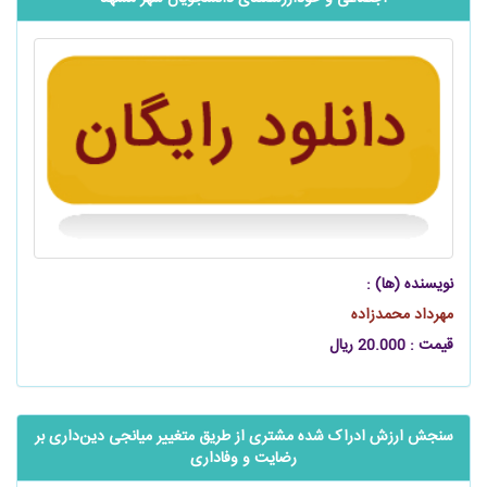
نویسنده (ها) :
مهرداد محمدزاده
قیمت : 20.000 ریال
‬‬‬‬‬‬‬‬‬‬‬‬‬‬‬‬‬‬‬‬سنجش ارزش ادراک شده مشتری از طریق متغییر میانجی ‌‌‌‌‌دین‌داری بر
رضایت و وفاداری