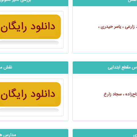
 نفس
بررسی تاثیر تکنو
زارعی ، یاسر حیدری ،
س مقطع ابتدایی
نقش معل
ح‌زاده ، سجاد زارع
ی
مدارس هوش