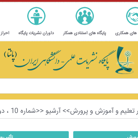
 های همکاری
پایگاه های استنادی همکار
داوران نشریات پایگاه
احراز
رورش>> آرشیو <<شماره 10 ، دوره ششم ، سال اول ، زمستان 1402>>
پرورش
تأثير ر