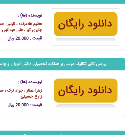
نویسنده (ها) :
عظیم غلامزاده ، نازنین ح
جابری‌ کیا ، علی عبدالهی
قیمت : 20.000 ریال
بررسی تاثیر تکالیف درسی بر عملکرد تحصیلی دانش‌آموزان و چال
نویسنده (ها) :
زهرا عطار ، جواد ترک ، سم
زارع حسینی
قیمت : 20.000 ریال