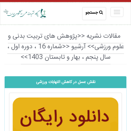
جستجو
مقالات نشریه <<پژوهش های تربیت بدنی و
علوم ورزشی>> آرشیو <<شماره 16 ، دوره اول ،
سال پنجم ، بهار و تابستان 1403>>
نقش عسل در کاهش التهابات ورزشی