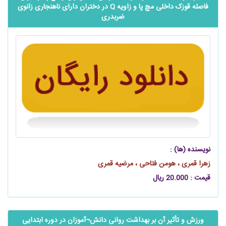
فاصله قوزک داخلی مچ پا و زاویه Q در دختران دارای ناهنجاری زانوی
ضربدری
نویسنده (ها) :
زهرا قمری ، هومن فتاحی ، مرضیه قمری
قیمت : 20.000 ریال
ورزش و تأثیر آن بر بهداشت روانی دانش¬آموزان در دوره ابتدایی