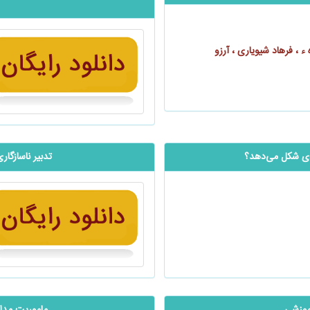
 ، فرهاد شیویاری ، آرزو
ردی شکل می‌دهد؟
‬‬‬‬‬‬‬‬‬‬‬‬‬‬‬‬‬‬