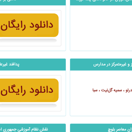
 و غيرمتمركز در مدارس
‬‬‬‬‬‬‬‬‬‬‬‬‬‬‬
درلو ، سمیه گل‌نیت ، سبا
خنوران معاصر بلوچ
نقش نظام آموزشی جمهوری اسل