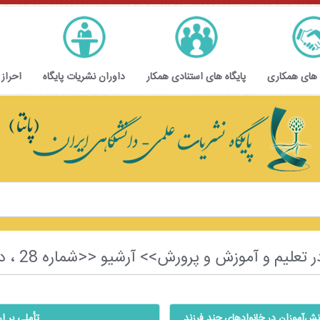
 های همکاری
پایگاه های استنادی همکار
داوران نشریات پایگاه
احراز
پرورش>> آرشیو <<شماره 28 ، دوره اول ، سال دوم ، زمستان 1403>>
ش‌آموزان در خانوادهای چند فرزند
تأملی بر ا