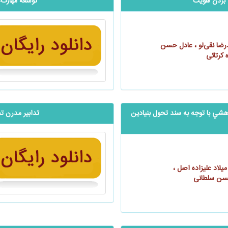
 بالا بردن هویت
‬‬‬‬‬‬‬‬‬‬‬‬‬‬‬‬
رضا نقی‌لو ، عادل حسن
 کرتائی
 و پژوهشي با توجه به سند تحول بنيادين
تدابیر مدرن ت
 میلاد علیزاده اصل ،
حسن سلطانی