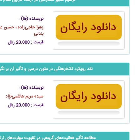
‬‬‬‬‬‬‬‬‬‬‬‬‬‬‬‬‬‬‬ترسیم تدبیر مشارکتی در ارتقاء کارایی نظا
نویسنده (ها) :
زهرا حاجی‌زاده ، حسن عبد
بندلی
قیمت : 20.000 ریال
نقد رویکرد تک‌فرهنگی در متون درسی و تأثیر آن بر ن
نویسنده (ها) :
سیده مریم هاشمی‌نژاد
قیمت : 20.000 ریال
‬‬‬‬‬‬‬‬‬‬‬‬‬‬‬‬‬‬‬‬مطالعه تأثیر فعالیت‌های گروهی در تقویت مهارت‌ها