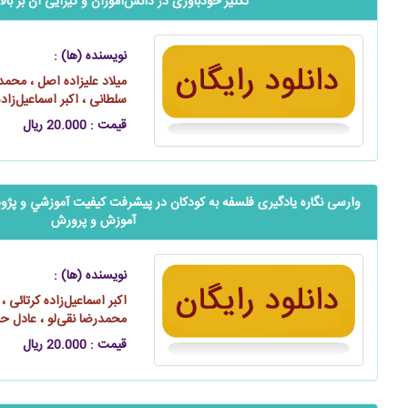
‬‬‬‬‬‬‬‬‬‬‬‬‬‬‬‬‬‬‬‬تکثیر خودباوری در دانش‌آموزان و گیرایی آن بر
نویسنده (ها) :
میلاد علیزاده اصل ، محمد
سلطانی ، اکبر اسماعیل‌زاده
قیمت : 20.000 ریال
‬‬‬‬‬‬‬‬‬‬‬‬‬‬‬‬‬‬‬‬وارسی نگاره یادگیری فلسفه به كودكان در پیشرفت كيفيت آموزشي
آموزش و پرورش
نویسنده (ها) :
اکبر اسماعیل‌زاده کرتائی ،
محمدرضا نقی‌لو ، عادل 
قیمت : 20.000 ریال