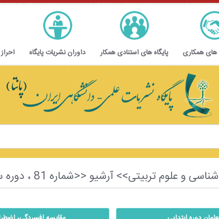
 های همکاری
پایگاه های استنادی همکار
داوران نشریات پایگاه
احراز
تی>> آرشیو <<شماره 81 ، دوره سوم ، سال ششم ، پاییز 1403>>
علمان دوره ابتدایی
مقايسه افسردگي، اضطراب