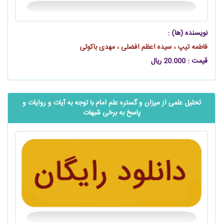
نویسنده (ها) :
فاطمه تیپ ، سیده اعظم افضلی ، مهدی باکوئی
قیمت : 20.000 ریال
تحلیل علمی از میزان و گستره علم امام با توجه به آیات و روایات و
پاسخ به برخی شبهات