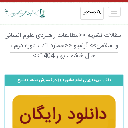
جستجو
مقالات نشریه <<مطالعات راهبردی علوم انسانی
و اسلامی>> آرشیو <<شماره 71 ، دوره دوم ،
سال ششم ، بهار 1404>>
نقش سیره تربیتی امام صادق (ع) در گسترش مذهب تشیع