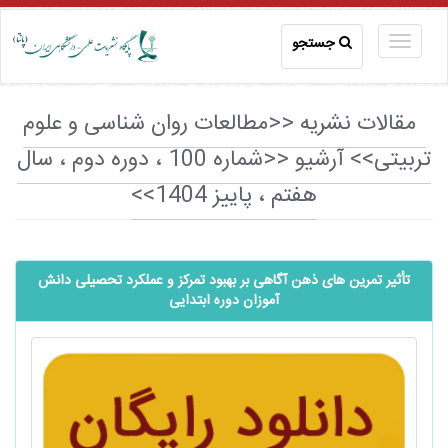
جستجو
مقالات نشریه <<مطالعات روان شناسی و علوم
تربیتی>> آرشیو <<شماره 100 ، دوره دوم ، سال
هفتم ، پاییز 1404>>
تأثیر تمرین های ذهن آگاهی بر بهبود تمرکز و عملکرد تحصیلی دانش
آموزان دوره ابتدایی