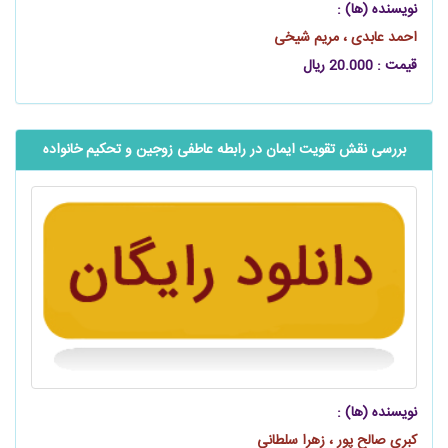
نویسنده (ها) :
احمد عابدی ، مریم شیخی
قیمت : 20.000 ریال
بررسی نقش تقویت ایمان در رابطه عاطفی زوجین و تحکیم خانواده
نویسنده (ها) :
کبری صالح پور ، زهرا سلطانی