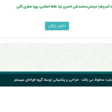
 کمر،زهرا دوستی،محمدعلی ناصری‌ نیا، طاها اسلامی، پویا صفری ثانی
سایت محفوظ می باشد - طراحی و پشتیبانی توسط
گروه طراحان سیستم