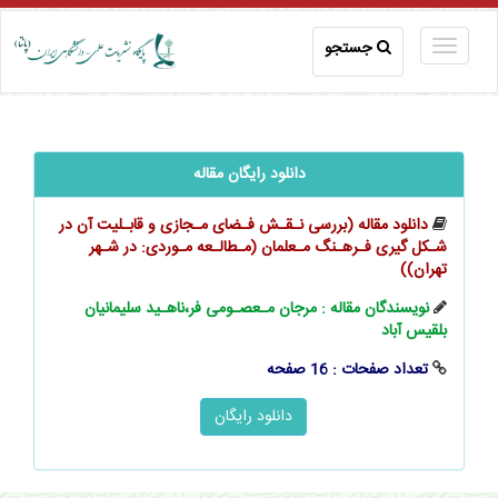
جستجو
دانلود رایگان مقاله
دانلود مقاله (بررسی نـقـش فـضای مـجازی و قابـلیت آن در
شـکل گیری فـرهـنگ مـعلمان (مـطالـعه مـوردی: در شـهر
تهران))
نویسندگان مقاله : مرجان مـعصـومی فر،ناهـید سلیمانیان
بلقیس آباد
تعداد صفحات : 16 صفحه