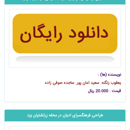
نویسنده (ها) :
یعقوب زنگنه. سعید امان پور. ساجده صوفی زاده
قیمت : 20.000 ریال
طراحی فرهنگسرای ادیان در محله زرتشتیان یزد