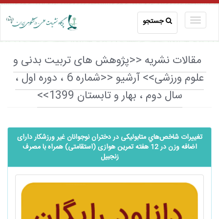
جستجو
مقالات نشریه <<پژوهش های تربیت بدنی و
علوم ورزشی>> آرشیو <<شماره 6 ، دوره اول ،
سال دوم ، بهار و تابستان 1399>>
تغییرات ﺷﺎﺧﺺ‌ﻫﺎي ﻣﺘﺎﺑﻮﻟﯿﮑﯽ در دختران نوجوانان غیر ورزشکار دارای
اضافه وزن در 12 هفته تمرین هوازی (استقامتی) همراه با مصرف
زنجبیل