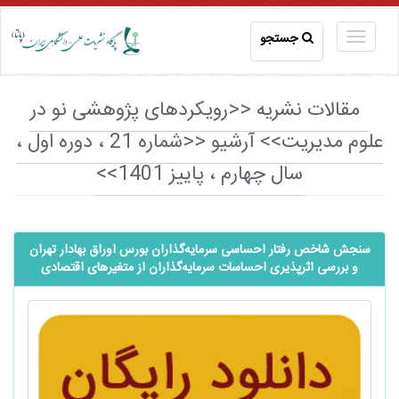
جستجو
مقالات نشریه <<رویکردهای پژوهشی نو در
علوم مدیریت>> آرشیو <<شماره 21 ، دوره اول ،
سال چهارم ، پاییز 1401>>
سنجش شاخص رفتار احساسی سرمایه‌گذاران بورس اوراق بهادار تهران
و بررسی اثرپذیری احساسات سرمایه‌گذاران از متغیر‌های اقتصادی