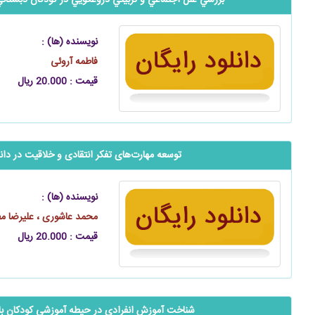
بررسي علل اجتماعي و تربيتي دروغگويي در كودكان دبستاني 
نویسنده (ها) :
فاطمه آروئی
قیمت : 20.000 ریال
توسعه مهارت‌های تفکر انتقادی و خلاقیت در دان
نویسنده (ها) :
محمد عاشوری ، علیرضا م
قیمت : 20.000 ریال
شناخت آموزش انفرادی در حیطه آموزشی کودکان با ن