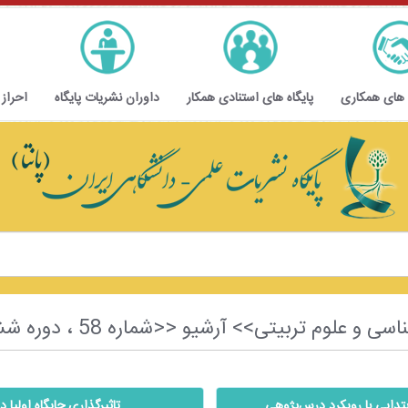
 های همکاری
پایگاه های استنادی همکار
داوران نشریات پایگاه
احراز
 آرشیو <<شماره 58 ، دوره ششم ، سال پنجم ، تابستان 1402>>
تدایی با رویکرد درس‌پژوهی
تاثیرگذاری جایگاه اولی