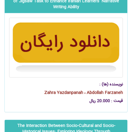
of Jigsaw Task to Enhance Iranian Learners’ Narrative
Writing Ability
نویسنده (ها) :
Zahra Yazdanpanah ، Abdollah Farzaneh
قیمت : 20.000 ریال
The Interaction Between Socio-Cultural and Socio-
Historical Issues: Exploring Ideology Through