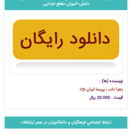
دانش¬آموزان مقطع ابتدایی
نویسنده (ها) :
زهرا داب ، پریسا ایران‌ نژاد
قیمت : 20.000 ریال
ارتباط اجتماعي فرهنگیان و دانش‎آموزان در عصر ارتباطات