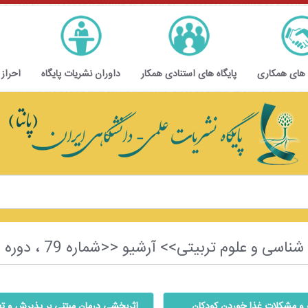
 های همکاری
پایگاه های استنادی همکار
داوران نشریات پایگاه
احراز
یتی>> آرشیو <<شماره 79 ، دوره اول ، سال ششم ، پاییز 1403>>
ه و مشکلات غذا خوردن کودکان