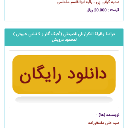
سمیه کیانی پی ، رقیه ابوالقاسم سلماسی
قیمت : 20.000 ریال
دراسة وظيفة التکرار في قصيدتي (أحبک أکثر و لا تنامي حبيبتي )
لمحمود درويش
نویسنده (ها) :
سید علی مفتخرزاده