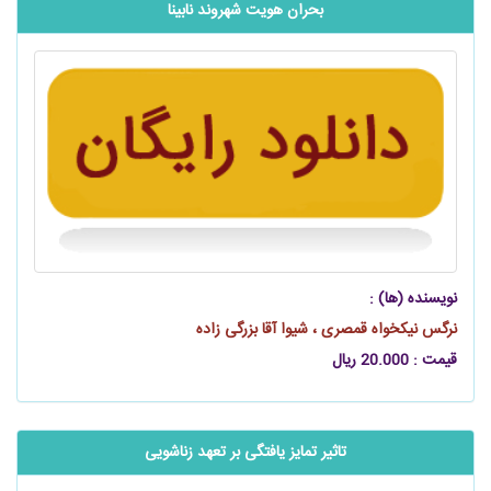
بحران هویت شهروند نابینا
نویسنده (ها) :
نرگس نیکخواه قمصری ، شیوا آقا بزرگی زاده
قیمت : 20.000 ریال
تاثیر تمایز یافتگی بر تعهد زناشویی