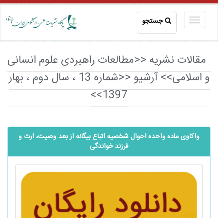
جستجو
مقالات نشریه <<مطالعات راهبردی علوم انسانی
و اسلامی>> آرشیو <<شماره 13 ، سال دوم ، بهار
1397>>
واکاوی ماده واحده احوال شخصیه اتباع بیگانه از بعد وصیت، ارث و
فرزند خواندگی