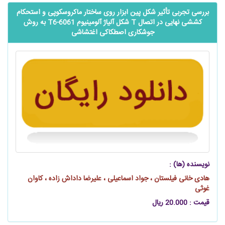
بررسی تجربی تأثیر شکل پین ابزار روی ساختار ماکروسکوپی و استحکام
کششی نهایی در اتصال T شکل آلیاژ آلومینیوم 6061-T6 به روش
جوشکاری اصطکاکی اغتشاشی
نویسنده (ها) :
هادی خانی فیلستان ، جواد اسماعیلی ، علیرضا داداش زاده ، کاوان
غوثی
قیمت : 20.000 ریال