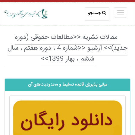
جستجو
مقالات نشریه <<مطالعات حقوقی (دوره
جدید)>> آرشیو <<شماره 4 ، دوره هفتم ، سال
ششم ، بهار 1399>>
مبانیِ پذیرشِ قاعده تسلیط و محدودیت‌های آن