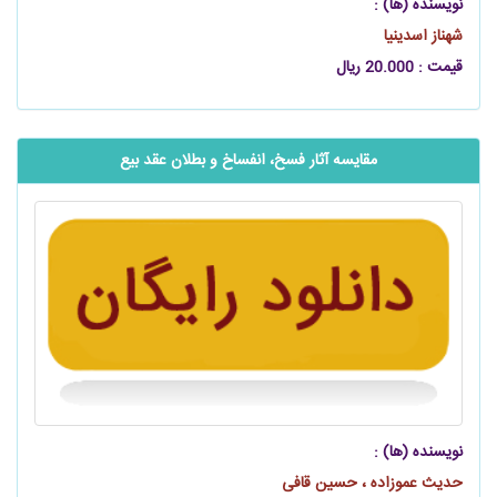
نویسنده (ها) :
شهناز اسدی‫نیا‬
قیمت : 20.000 ریال
مقایسه آثار فسخ، انفساخ و بطلان عقد بیع
نویسنده (ها) :
حدیث عموزاده ، حسین قافی