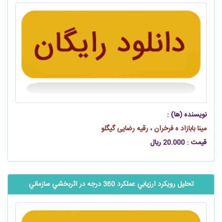
نویسنده (ها) :
مینا بابازاد ه فرخران ، رقیه رضایی گیگلو
قیمت : 20.000 ریال
تحلیل رویکرد ارزيابي عملكرد 360 درجه در اثربخشي سازماني