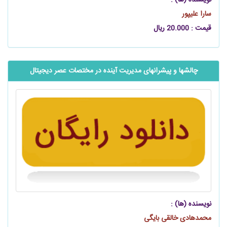
نویسنده (ها) :
سارا علیپور
قیمت : 20.000 ریال
چالش‫ها و پیشران‫های مدیریت آینده در مختصات عصر دیجیتال‬‬
نویسنده (ها) :
محمدهادی خالقی بایگی