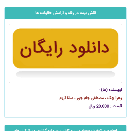
نقش بیمه در رفاه و آرامش خانواده ها
نویسنده (ها) :
زهرا چک ، مصطفی جام جور ، سلنا آرزم
قیمت : 20.000 ریال
رابطه بین كيفيت حسابرسي و كارايي سرمايه ‫گذاري در‬ شرکت‌ های