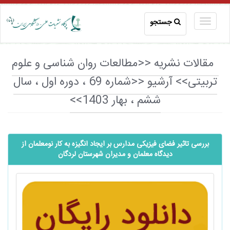
جستجو
مقالات نشریه <<مطالعات روان شناسی و علوم
تربیتی>> آرشیو <<شماره 69 ، دوره اول ، سال
ششم ، بهار 1403>>
بررسی تاثیر فضای فیزیکی مدارس بر ایجاد انگیزه به کار نومعلمان از
دیدگاه معلمان و مدیران شهرستان لردگان