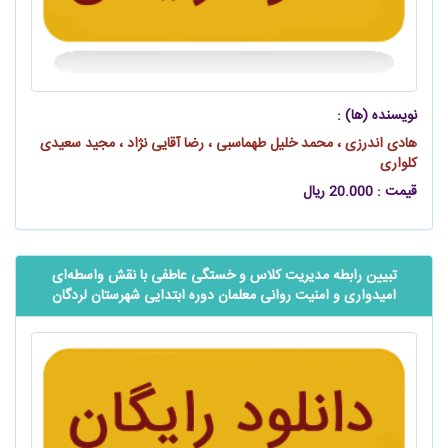
نویسنده (ها) :
هادی اندرزی ، محمد خلیل طهماسبی ، رضا آقایی‌ نژاد ، مجید سعیدی
کلواری
قیمت : 20.000 ریال
ﺗﺒﯿﯿﻦ ﺭﺍﺑﻄﻪ ﻣﺪﯾﺮﯾﺖ ﮐﻼس ﻭ ﺧﺴﺘﮕﯽ ﻋﺎﻃﻔﯽ ﺑﺎ ﻧﻘﺶ ﻭﺍﺳﻄﻪ‌‌‌‌ای
ﺍﻣﯿﺪﻭﺍﺭی ﻭ ﺍﻣﻨﯿﺖ ﺭﻭﺍﻧﯽ ﻣﻌﻠﻤﺎﻥ دﻭﺭه ﺍﺑﺘﺪﺍﯾﯽ ﺷﻬﺮﺳﺘﺎﻥ ﻟﺮدﮔﺎﻥ