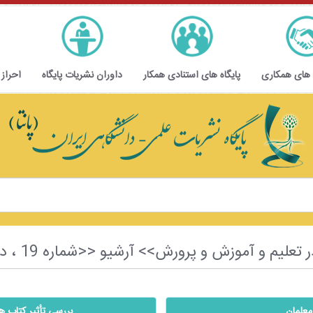
 های همکاری
پایگاه های استنادی همکار
داوران نشریات پایگاه
احراز
رورش>> آرشیو <<شماره 19 ، دوره دوم ، سال اول ، تابستان 1403>>
معلمان
بررسی تأثیر کتاب‌ 