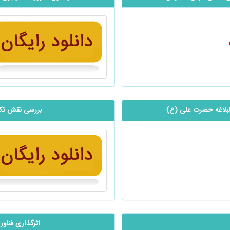
‌البلاغه حضرت علی (ع)
بررسی نقش تكنو
اثرگذاری فناور