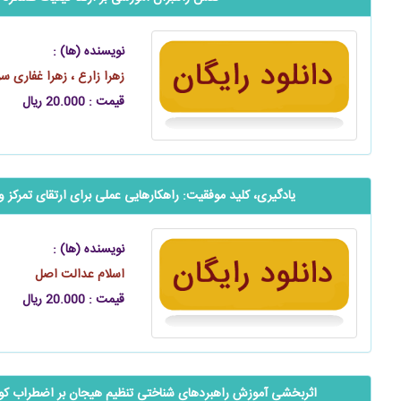
نویسنده (ها) :
زهرا زارع ، زهرا غفاری س
قیمت : 20.000 ریال
یادگیری، کلید موفقیت: راهکارهایی عملی برای ارتقای تمرکز و 
نویسنده (ها) :
اسلام عدالت اصل
قیمت : 20.000 ریال
اثربخشی آموزش راهبرد‌های شناختی تنظیم هیجان بر اضطراب کود